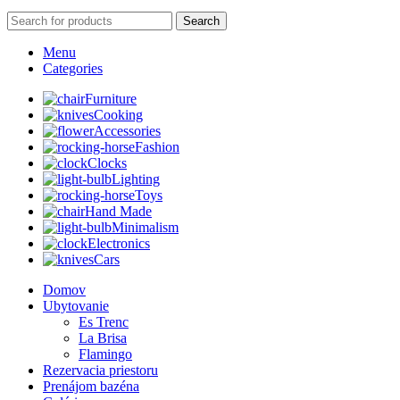
Search
Menu
Categories
Furniture
Cooking
Accessories
Fashion
Clocks
Lighting
Toys
Hand Made
Minimalism
Electronics
Cars
Domov
Ubytovanie
Es Trenc
La Brisa
Flamingo
Rezervacia priestoru
Prenájom bazéna