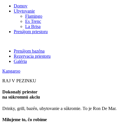
Domov
Ubytovanie
Flamingo
Es Trenc
La Brisa
Prenájom priestoru
Prenájom bazéna
Rezervacia priestoru
Galéria
Kangaroo
RAJ V PEZINKU
Dokonalý priestor
na súkromnú akciu
Drinky, grill, bazén, ubytovanie a súkromie. To je Ron De Mar.
Milujeme to, čo robíme