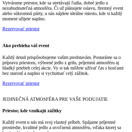
Vytvárame priestor, kde sa stretávajú ľudia, dobré jedlo a
nezabudnuteľná atmosféra. Či už plánujete oslavu, firemný event
alebo súkromnú párty, u nás nájdete ideálne miesto, kde si každý
moment užijete naplno.
Rezervovať priestor
Ako prebieha váš event
Každý detail prispôsobujeme vašim predstavám. Postaráme sa o
prípravu priestoru, výborné jedlo z grilu, príjemnú atmosféru aj
hladký priebeh celej akcie. Vy si tak môžete užívať čas s hosťami
bez starostí a naplno si vychutnať celý zážitok.
Rezervovať priestor
JEDINEČNÁ ATMOSFÉRA PRE VAŠE PODUJATIE
Priestor, kde vznikajú zážitky
Každý event u nás má svoj vlastný príbeh. Spájame príjemné
prostredie, kvalitné jedlo a uvoľnenú atmosféru, vďaka ktorej sa