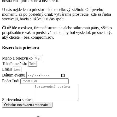
hostia cítia prirodzene a bez stresu.
U nás nejde len o priestor – ide o celkový zážitok. Od prvého
momentu až po posledný drink vytvárame prostredie, kde sa ľudia
stretávajú, bavia a užívajú si čas spolu.
Či už ide o oslavu, firemné stretnutie alebo súkromnú párty, všetko
prispôsobíme vašim predstavám tak, aby bol výsledok presne taký,
aký chcete – bez kompromisov.
Rezervácia priestoru
Meno a priezvisko
Telefónne číslo
Email
Dátum eventu
Počet ľudí
Sprievodná správa
Odoslať nezávaznú rezerváciu